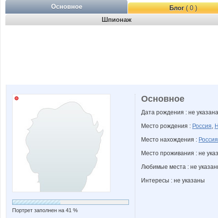
Основное
Блог
( 0 )
Шпионаж
Основное
Дата рождения : не указан
Место рождения :
Россия
,
Н
Место нахождения :
Россия
Место проживания : не ука
Любимые места : не указа
Интересы : не указаны
Портрет заполнен на 41 %