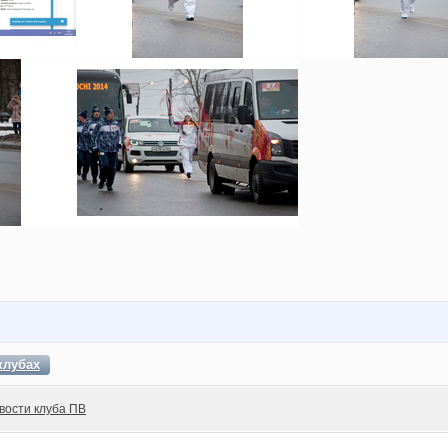
клубах
вости клуба ПВ