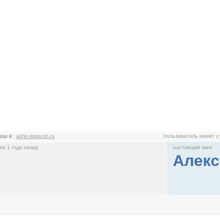
ша я
:
ashe.www.nn.ru
пользователь имеет 
е 1 года назад
настоящее имя:
Алекс