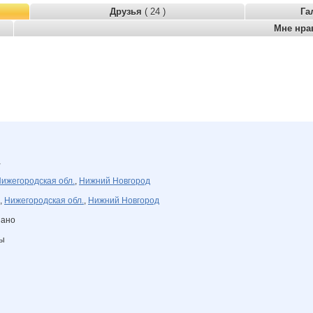
Друзья
( 24 )
Га
Мне нра
а
ижегородская обл.
,
Нижний Новгород
,
Нижегородская обл.
,
Нижний Новгород
зано
ны