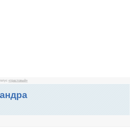
статус
«трастовый»
андра