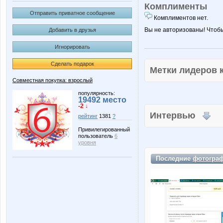
Комплименты
Отправить приватное сообщение
Комплиментов нет.
Вы не авторизованы! Чтоб
Добавить в друзья
Игнорировать
Сделать подарок
Метки лидеров
Совместная покупка: взрослый
популярность:
19492 место
-2 ↓
Интервью
рейтинг
1381
?
Привилегированный
пользователь
6
уровня
Последние
фотогра